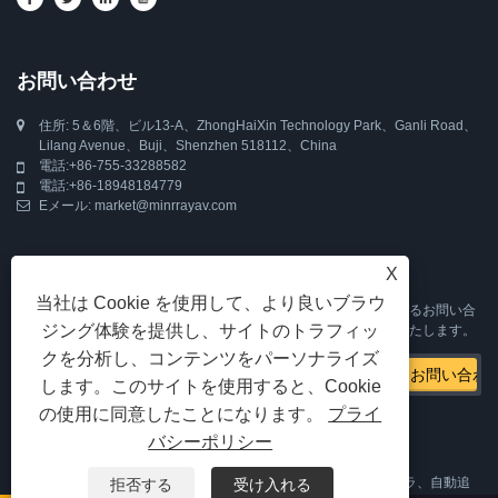
お問い合わせ
住所: 5＆6階、ビル13-A、ZhongHaiXin Technology Park、Ganli Road、
Lilang Avenue、Buji、Shenzhen 518112、China
電話:
+86-755-33288582
電話:
+86-18948184779
Eメール:
market@minrrayav.com
Inquiry For Pricelist
X
当社は Cookie を使用して、より良いブラウ
PTZ カメラ、自動追尾カメラ、Web カメラ、または価格表に関するお問い合
ジング体験を提供し、サイトのトラフィッ
わせは、メールでお問い合わせください。24 時間以内にご連絡いたします。
クを分析し、コンテンツをパーソナライズ
します。このサイトを使用すると、Cookie
の使用に同意したことになります。
プライ
バシーポリシー
Copyright©2021Shenzhen Minrray Industry Co.、Ltd。 PTZカメラ、自動追
拒否する
受け入れる