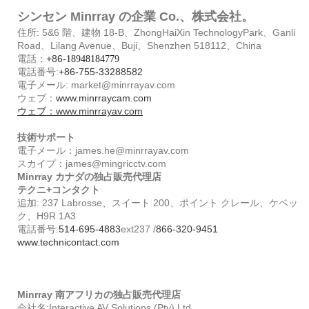
シンセン Minrray の企業 Co.、株式会社。
住所: 5&6 階、建物 18-B、ZhongHaiXin TechnologyPark、Ganli
Road、Lilang Avenue、Buji、Shenzhen 518112、China
電話：
+86-
18948184779
電話番号:
+86-755-33288582
電子メール: market@minrrayav.com
ウェブ：
www.minrraycam.com
ウェブ：
www.minrrayav.com
技術サポート
電子メール：james.he@minrrayav.com
スカイプ：james@mingricctv.com
Minrray カナダの独占販売代理店
テクニ+コンタクト
追加: 237 Labrosse、スイート 200、ポイント クレール、ケベッ
ク、H9R 1A3
電話番号:
514-695-4883
ext237 /
866-320-9451
www.technicontact.com
Minrray 南アフリカの独占販売代理店
会社名:Interactive AV Solutions (Pty) Ltd