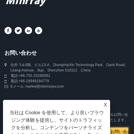
お問い合わせ
住所: 5＆6階、ビル13-A、ZhongHaiXin Technology Park、Ganli Road、
Lilang Avenue、Buji、Shenzhen 518112、China
電話:
+86-755-33288582
電話:
+86-18948184779
Eメール:
market@minrrayav.com
Inquiry For Pricelist
X
当社は Cookie を使用して、より良いブラウ
PTZ カメラ、自動追尾カメラ、Web カメラ、または価格表に関するお問い合
ジング体験を提供し、サイトのトラフィッ
わせは、メールでお問い合わせください。24 時間以内にご連絡いたします。
クを分析し、コンテンツをパーソナライズ