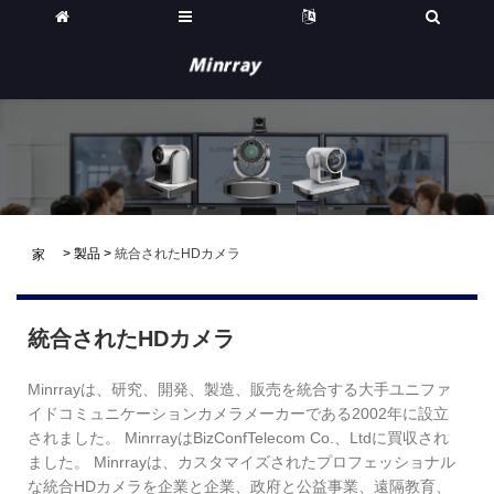
>
製品
>
統合されたHDカメラ
家
統合されたHDカメラ
Minrrayは、研究、開発、製造、販売を統合する大手ユニファ
イドコミュニケーションカメラメーカーである2002年に設立
されました。 MinrrayはBizConfTelecom Co.、Ltdに買収され
ました。 Minrrayは、カスタマイズされたプロフェッショナル
な統合HDカメラを企業と企業、政府と公益事業、遠隔教育、