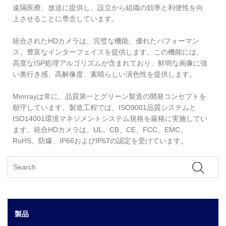
遠隔医療、放送に提供し、設立から組織の効率と利便性を向
上させることに専念しています。
統合されたHDカメラは、完璧な機能、優れたパフォーマン
ス、豊富なインターフェイスを提供します。この機能には、
高度なISP処理アルゴリズムが含まれており、鮮明な画像に強
い奥行き感、高解像度、素晴らしい演色性を提供します。
Minrrayは常に、品質第一とグリーン製造の開発コンセプトを
順守しています。製造工程では、ISO9001品質システムと
ISO14001環境マネジメントシステム規格を厳格に実施してい
ます。統合HDカメラは、UL、CB、CE、FCC、EMC、
RoHS、防爆、IP66およびIP67の認定を受けています。
製品