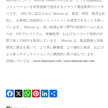
Minrray について: Minrray Industry Co.,Ltd は、ビデオ会議製品と
ソリューションを世界規模で提供するクラウド通信業界のリーダ
ーです。 2002 年に設立された Minrray は、製造、研究、販売を統
合し、お客様に包括的なソリューションを提供できることを願っ
ています。 Minrray は、深い知識を持つ専門の技術チームに支え
られ、ISP アルゴリズム、画像処理、およびエンコード技術の分
野で多くの特許を取得しています。 Minrray は、製品開発と技術
研究に重点を置いて、より高い解像度、より優れた統合、および
より多くのインテリジェンスに継続的に取り組んでいます。
詳細については：
www.minrrayav.com
www.minrraycam.com
Facebook
X
WhatsApp
Pinterest
LinkedIn
Share